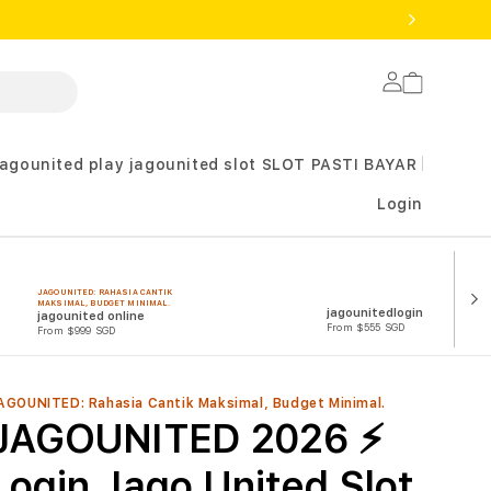
Log
Cart
in
jagounited play
jagounited slot
SLOT PASTI BAYAR
Login
JAGOUNITED: RAHASIA CANTIK
MAKSIMAL, BUDGET MINIMAL.
jagounitedlogin
jagounited online
From $555 SGD
From $999 SGD
AGOUNITED: Rahasia Cantik Maksimal, Budget Minimal.
JAGOUNITED 2026 ⚡
Login Jago United Slot