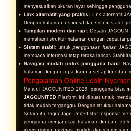
menyesuaikan ukuran layar sehingga pengguna
Link alternatif yang praktis:
Link alternatif 
Dengan halaman responsif dan sistem stabil, p
Tampilan modern dan rapi:
Desain JAGOUNITED
memahami struktur halaman dengan cepat tanpa 
Sistem stabil:
untuk
penggunaan harian
JAGOU
membaca informasi tetap terasa lancar. Stabili
Navigasi mudah untuk pengguna baru:
Navi
halaman dengan cepat karena setiap fitur dan i
Pengalaman Online Lebih Nyama
Melalui JAGOUNITED 2026, pengguna bisa mer
JAGOUNITED
Platform ini dibuat untuk men
tidak mudah terganggu. Dengan struktur halama
Selain itu, login Jago United slot responsif 
pengguna menjangkau halaman dengan lebih pr
akses ringan, navigasi mudah, dan sistem stab