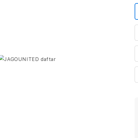
Open
media
3
in
modal