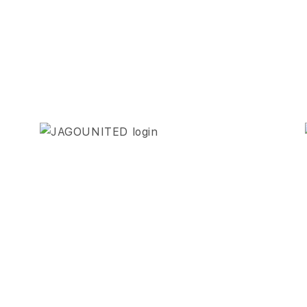
Open
media
2
in
modal