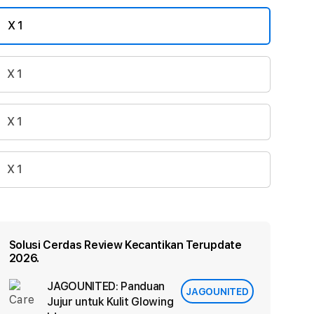
X 1
X 1
X 1
X 1
Solusi Cerdas Review Kecantikan Terupdate
2026.
JAGOUNITED: Panduan
Add
JAGOUNITED
Jujur untuk Kulit Glowing
Apple