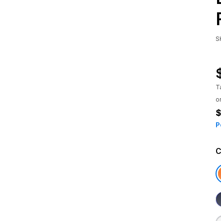
S
T
o
$
P
C