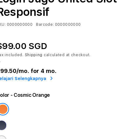
Responsif
KU:
0000000000
Barcode:
0000000000
$99.00 SGD
ax included.
Shipping
calculated at checkout.
r
99.50
/mo. for 4 mo.
elajari Selengkapnya
olor
- Cosmic Orange