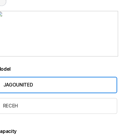
odel
JAGOUNITED
RECEH
apacity