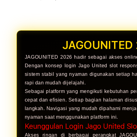
media
8
in
modal
JAGOUNITED 20
JAGOUNITED 2026 hadir sebagai akses online 
Dengan konsep login Jago United slot respons
sistem stabil yang nyaman digunakan setiap ha
rapi dan mudah dijelajahi.
Sebagai platform yang mengikuti kebutuhan p
cepat dan efisien. Setiap bagian halaman di
langkah. Navigasi yang mudah dipahami menja
nyaman saat menggunakan platform ini.
Keunggulan Login Jago United Slo
Akses ringan di berbagai perangkat JAGOU