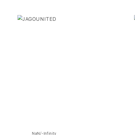
Open
media
6
in
modal
Open
of
NaN
/
-Infinity